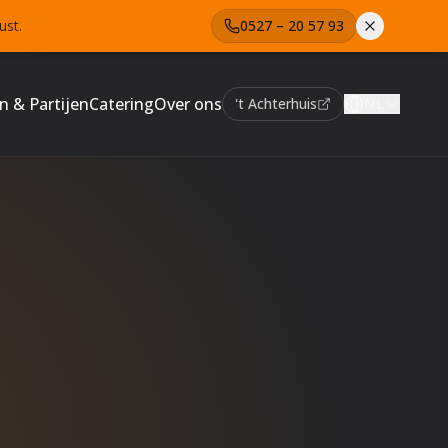
ust.
0527 – 20 57 93
n & Partijen
Catering
Over ons
't Achterhuis
NL