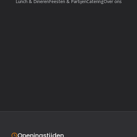
Lunch & Dineren
Feesten & Partijen
Catering
Over ons
Openingstijden